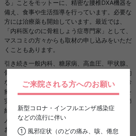
る」ことをモットーに、精密な腰椎DXA機器を
備え、食事や生活指導を行っています。必要な
方には治療薬も開始しています。最近では、
「内科医なのに骨粗しょう症専門家」として、
マスコミの方々からも取材の申し込みをいただ
くこともあります。
引き続き一般内科、糖尿病、高血圧、甲状腺、
骨粗しょう症、肥満、内分泌疾患などの専門的
な疾患について、地域の病院と連携しながら診
ご来院される方へのお願い
療にあたります。クリニック内で迅速な検査を
実施し、診療においてもお時間をできる限り節
新型コロナ・インフルエンザ感染症
約できるよう努めて参ります。
などの流行に伴い
人生100年時代において、皆様の健康のために
お役に立ちたいと願っております。
① 風邪症状（のどの痛み、咳、倦怠