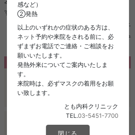
今後とも、どうぞよろしくお願い申し上げま
感など）
す。
②発熱
加藤 朋子
とも内科クリニック院長
以上のいずれかの症状のある方は、
≫ 院長プロフィールはこちら
ネット予約や来院をされる前に、必
ずまずお電話でご連絡・ご相談をお
願いいたします。
当院院長が雑誌に掲載されました
発熱外来についてご案内いたしま
す。
クロワッサン No. 1016
来院時は、必ずマスクの着用をお願
｢いつまでも元気の
三大条
い致します。
件、丈夫な骨｣
とも内科クリニック
TEL.
03-5451-7700
わかさ2020年11月号
｢骨粗鬆症を防ぐ、
骨活スムー
閉じる