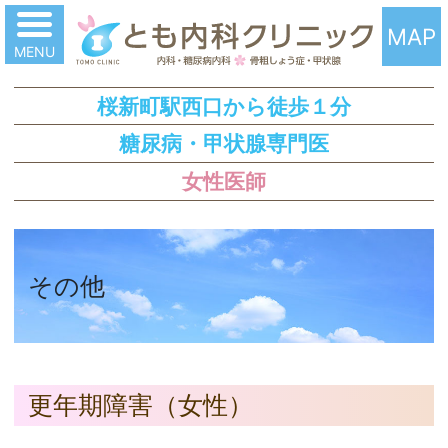
と
MAP
桜新町駅西口から徒歩１分
糖尿病・甲状腺専門医
女性医師
その他
更年期障害（女性）