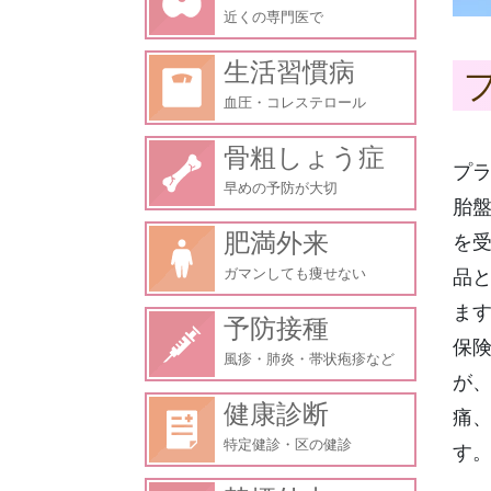
近くの専門医で
生活習慣病
血圧・コレステロール
骨粗しょう症
プ
早めの予防が大切
胎
肥満外来
を受
ガマンしても痩せない
品と
ま
予防接種
保
風疹・肺炎・帯状疱疹など
が
健康診断
痛
特定健診・区の健診
す