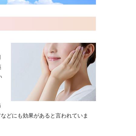
、
用
薬
い
節
アなどにも効果があると言われていま