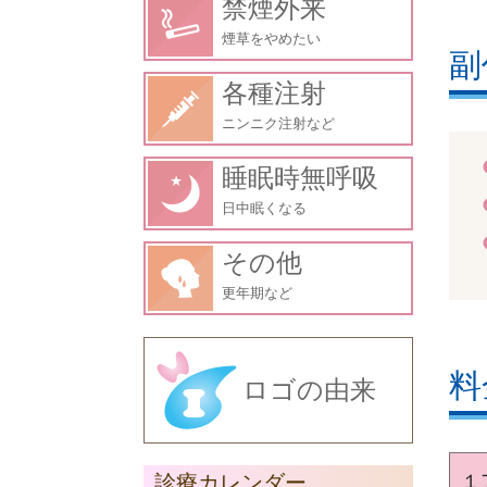
禁煙外来
煙草をやめたい
副
各種注射
ニンニク注射など
睡眠時無呼吸
日中眠くなる
その他
更年期など
料
ロゴの由来
診療カレンダー
１