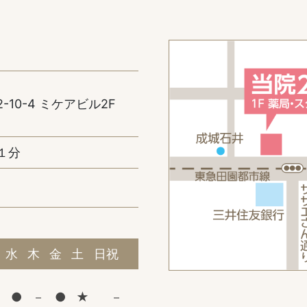
10-4 ミケアビル2F
１分
水
木
金
土
日祝
●
－
●
★
－