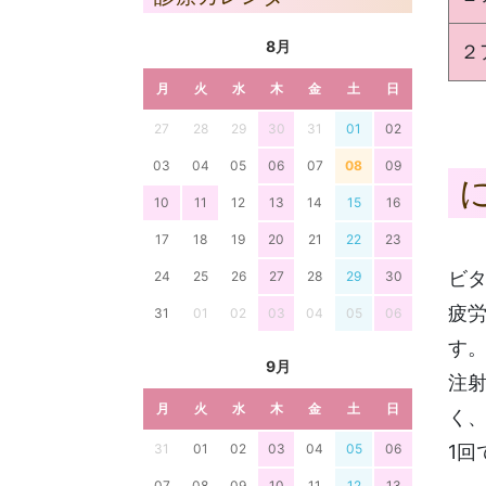
8月
２
月
火
水
木
金
土
日
27
28
29
30
31
01
02
03
04
05
06
07
08
09
10
11
12
13
14
15
16
17
18
19
20
21
22
23
ビ
24
25
26
27
28
29
30
疲
31
01
02
03
04
05
06
す
9月
注
月
火
水
木
金
土
日
く
31
01
02
03
04
05
06
1回
07
08
09
10
11
12
13