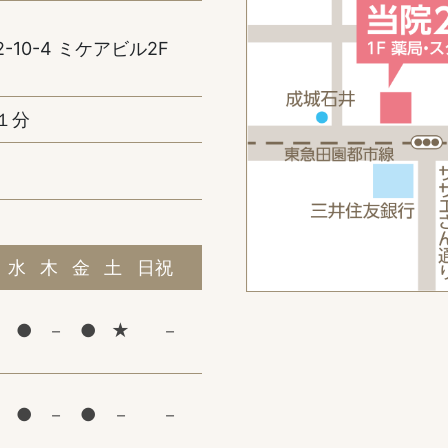
10-4 ミケアビル2F
１分
水
木
金
土
日祝
●
－
●
★
－
●
－
●
－
－