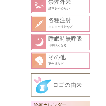
禁煙外来
煙草をやめたい
各種注射
ニンニク注射など
睡眠時無呼吸
日中眠くなる
その他
更年期など
ロゴの由来
診療カレンダー