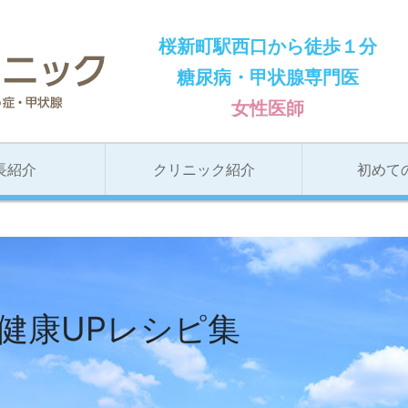
桜新町駅西口から徒歩１分
とも内科クリニック
糖尿病・甲状腺専門医
女性医師
長紹介
クリニック紹介
初めて
健康UPレシピ集