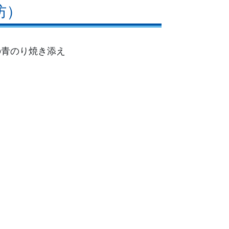
防）
の青のり焼き添え