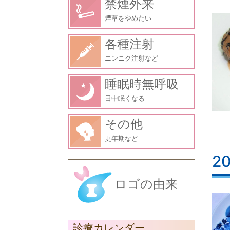
禁煙外来
煙草をやめたい
各種注射
ニンニク注射など
睡眠時無呼吸
日中眠くなる
その他
更年期など
2
ロゴの由来
診療カレンダー