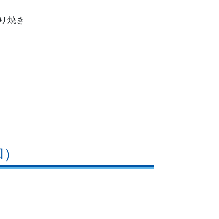
り焼き
和）